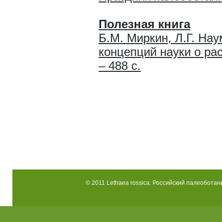
Полезная книга
Б.М. Миркин, Л.Г. На
концепций науки о рас
– 488 с.
© 2011 Lethaea rossica. Российский палеоботани