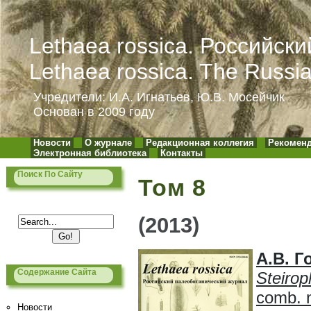
Lethaea rossica. Российск
Lethaea rossica. The Russi
Учредители: И.А. Игнатьев, Ю.В. Мосейчик
Основан в 2009 году
Новости
О журнале
Редакционная коллегия
Рекоменд
Электронная библиотека
Контакты
Поиск По Сайту
Том 8
(2013)
А.В. 
Содержание Сайта
Steirop
comb. n
Новости