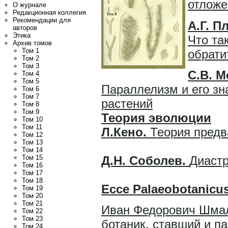
отложе
О журнале
Редакционная коллегия
Рекомендации для
А.Г. П
авторов
Этика
Что та
Архив томов
Том 1
обрати
Том 2
Том 3
С.В. М
Том 4
Том 5
Параллелизм и его зн
Том 6
Том 7
растений
Том 8
Том 9
Теория эволюции
Том 10
Том 11
Л.Кено.
Теория предв
Том 12
Том 13
Том 14
Д.Н. Соболев.
Диаст
Том 15
Том 16
Том 17
Том 18
Ecce Palaeobotanicu
Том 19
Том 20
Том 21
Иван Федорович Шмаль
Том 22
Том 23
ботаник, ст
авший и п
Том 24