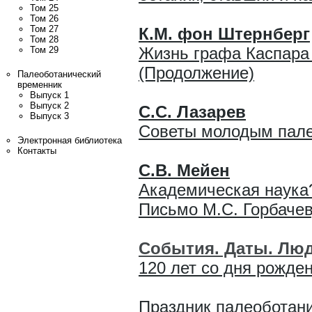
Том 25
Том 26
Том 27
К.М. фон Штернберг
Том 28
Жизнь графа Каспара
Том 29
(Продолжение)
Палеоботанический
временник
Выпуск 1
Выпуск 2
С.С. Лазарев
Выпуск 3
Советы молодым пал
Электронная библиотека
Контакты
С.В. Мейен
Академическая наука
Письмо М.С. Горбаче
События. Даты. Лю
120 лет со дня рожде
Праздник палеоботани