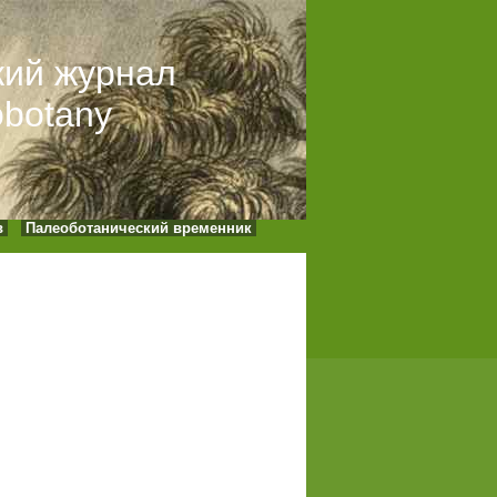
кий журнал
obotany
в
Палеоботанический временник