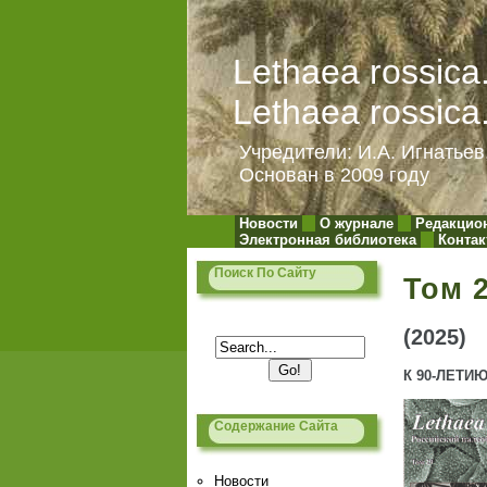
Lethaea rossic
Lethaea rossica
Учредители: И.А. Игнатьев
Основан в 2009 году
Новости
О журнале
Редакцио
Электронная библиотека
Конта
Поиск По Сайту
Том 
(2025)
К 90-ЛЕТИ
Содержание Сайта
Новости