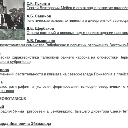
С.К. Пухонто
Сергей Викторович Мейен и его вклад в развитие палеоб
А.Б. Савинов
Генетические основы активности и дивергентной эволюци
Д.Е. Щербаков
О роли растений и пресных вод в происхождении насеко
А.В. Гоманьков
редставители семейства Rufloriaceae в пермских отложениях Восточно
а
еская характеристика палеопочв раннего карбона на юго-востоке Перм
ского субрегиона)
ппова
менений растительности и климата на северо-западе Прикаспия в плейс
на
атостратиграфия и условия формирования плиоцен-четвертичных от
 региона
EOBOTANICUS
ий
графия Якима Григорьевича Зембницкого, бывшего директора Санкт-Пет
арда Ивановича Эйхвальда