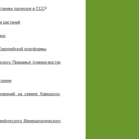
отаники палеозоя в ССС
Р
и растений
мых
-Европейской платформы
ского Прикамья (северо-восток
тоцене
ложений на севере Кавказско-
ербургского Минералогического