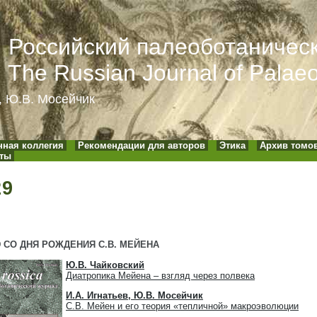
a. Российский палеоботаничес
. The Russian Journal of Palae
, Ю.В. Мосейчик
нная коллегия
Рекомендации для авторов
Этика
Архив томо
кты
29
Ю СО ДНЯ РОЖДЕНИЯ С.В. МЕЙЕНА
Ю.В. Чайковский
Диатропика Мейена – взгляд через полвека
И.А. Игнатьев, Ю.В. Мосейчик
С.В. Мейен и его теория «тепличной» макроэволюции