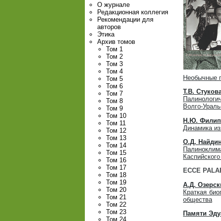
О журнале
Редакционная коллегия
Рекомендации для
авторов
Этика
Архив томов
Том 1
Том 2
Том 3
Том 4
Необычные п
Том 5
Том 6
Т.В. Стуков
Том 7
Палинологич
Том 8
Волго-Ураль
Том 9
Том 10
Н.Ю. Фили
Том 11
Динамика из
Том 12
Том 13
О.Д. Найди
Том 14
Палиноклим
Том 15
Каспийского
Том 16
Том 17
ECCE PALA
Том 18
Том 19
А.Д. Озерск
Том 20
Краткая био
Том 21
общества
Том 22
Том 23
Памяти Эду
Том 24