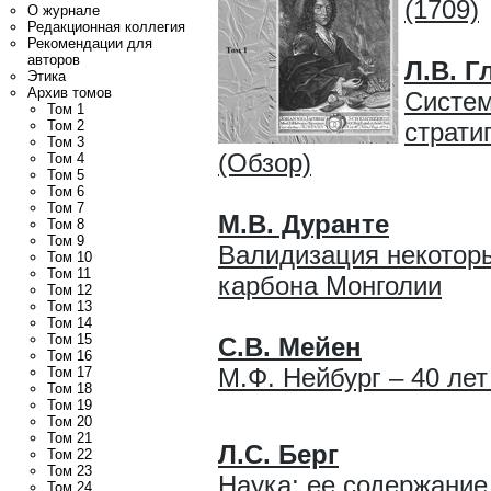
(1709)
О журнале
Редакционная коллегия
Рекомендации для
авторов
Л.В. Г
Этика
Архив томов
Систем
Том 1
Том 2
страти
Том 3
(Обзор)
Том 4
Том 5
Том 6
Том 7
М.В. Дуранте
Том 8
Том 9
Валидизация некоторы
Том 10
Том 11
карбона Монголии
Том 12
Том 13
Том 14
Том 15
С.В. Мейен
Том 16
М.Ф. Нейбург – 40 ле
Том 17
Том 18
Том 19
Том 20
Том 21
Л.С. Берг
Том 22
Том 23
Наука: ее содержание
Том 24