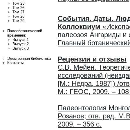
Том 25
Том 26
Том 27
Том 28
События. Даты. Лю
Том 29
Коллоквиум
«Ископае
Палеоботанический
палеозоя Ангариды и 
временник
Выпуск 1
Главный ботанический 
Выпуск 2
Выпуск 3
Рецензии
и отзывы
Электронная библиотека
Контакты
С.В. Мейен. Теоретич
исследований (неизд
[М.: Недра, 1987]) /от
М.: ГЕОС, 2009. – 108 
Палеонтология Монгол
Розанов; отв. ред. М.
2009. – 356 с.