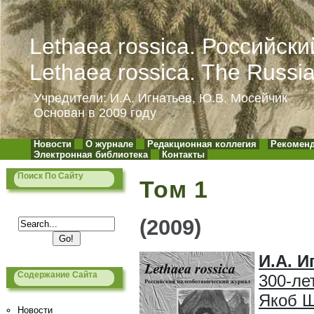
Lethaea rossica. Российск
Lethaea rossica. The Russi
Учредители: И.А. Игнатьев, Ю.В. Мосейчик
Основан в 2009 году
Новости
О журнале
Редакционная коллегия
Рекоменд
Электронная библиотека
Контакты
Поиск По Сайту
Том 1
(2009)
И.А. И
Содержание Сайта
300-ле
Якоб Ш
Новости